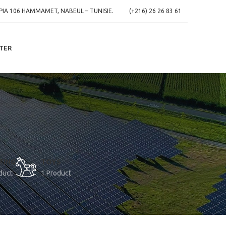
IA 106 HAMMAMET, NABEUL – TUNISIE.
(+216) 26 26 83 61
TER
TING
TOYS
duct
1 Product