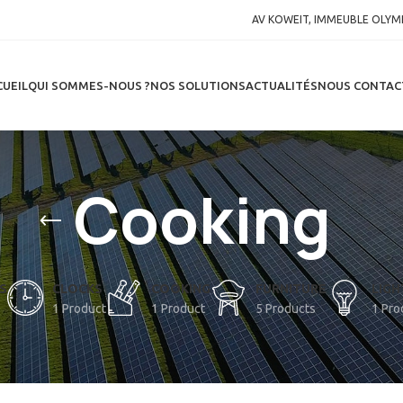
AV KOWEIT, IMMEUBLE OLYMP
CUEIL
QUI SOMMES-NOUS ?
NOS SOLUTIONS
ACTUALITÉS
NOUS CONTAC
Cooking
S
CLOCKS
COOKING
FURNITURE
LIGH
1 Product
1 Product
5 Products
1 Pro