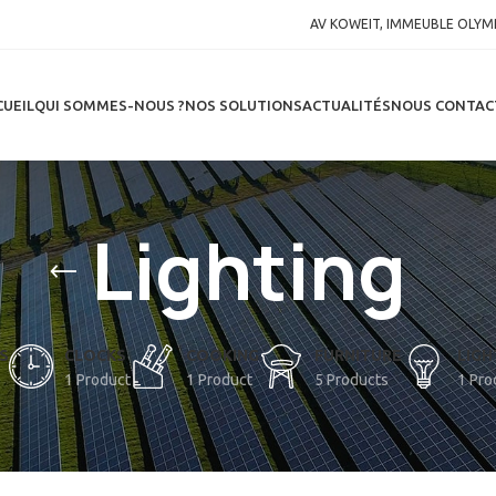
AV KOWEIT, IMMEUBLE OLYMP
CUEIL
QUI SOMMES-NOUS ?
NOS SOLUTIONS
ACTUALITÉS
NOUS CONTAC
Lighting
S
CLOCKS
COOKING
FURNITURE
LIGH
1 Product
1 Product
5 Products
1 Pro