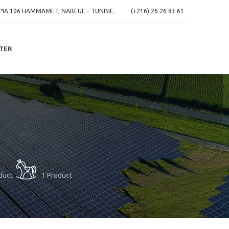
IA 106 HAMMAMET, NABEUL – TUNISIE.
(+216) 26 26 83 61
TER
TING
TOYS
duct
1 Product